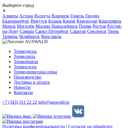
Выберите город
⨯
Алматы
Астана
Вологда
Воронеж
Гомель
Гродно
Екатеринбург
Иркутск
Казань
Киров
Краснодар
Красноярск
Минск
Могилёв
Москва
Новосибирск
Пермь
Ростов
Ростов-
на-Дону
Самара
Санкт-Петербург
Саратов
Смоленск
Тверь
Тюмень
Челябинск
Ярославль
Термодоска
Термолипа
Термобереза
Термососна
Термодревесина цены
Производство
Доставка и оплата
Новости
Контакты
+7 (343) 311 22 22
info@auswald.ru
Политика конфиденциальности
|
Согласие на обработку