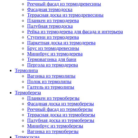
Реечный фасад из термодревесины
Фасадная термодоска
Террасная доска из термодревесины
Планкен из термодерева
Палубная термодоска
Рейка из термодерева для фасада и интерьера
Ступени из термодерева
Паркетная доска из термодерева
Брус из термодревесины
Минибрус из термодерева
Термовагонка для бани
Пергола из термодерева
Термолипа
Вагонка из термолипы
Полок из термолипы
Галтель из термолипы
Термобереза
Планкен из термоберезы
Фасадная доска из термоберезы
Реечный фасад из термоберезы
Террасная доска из термоберезы
Палубная доска из термоберезы
Минибрус из термоберезы
Вагонка из термоберезы
Термососна