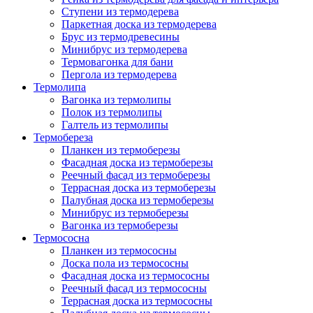
Ступени из термодерева
Паркетная доска из термодерева
Брус из термодревесины
Минибрус из термодерева
Термовагонка для бани
Пергола из термодерева
Термолипа
Вагонка из термолипы
Полок из термолипы
Галтель из термолипы
Термобереза
Планкен из термоберезы
Фасадная доска из термоберезы
Реечный фасад из термоберезы
Террасная доска из термоберезы
Палубная доска из термоберезы
Минибрус из термоберезы
Вагонка из термоберезы
Термососна
Планкен из термососны
Доска пола из термососны
Фасадная доска из термососны
Реечный фасад из термососны
Террасная доска из термососны