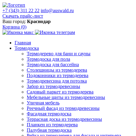
+7 (343) 311 22 22
info@auswald.ru
Скачать прайс-лист
Ваш город:
Краснодар
Корзина
(0)
Главная
Термодоска
Термодерево для бани и сауны
Термодоска для пола
Термодоска для бассейна
Столешницы из термодерева
Подоконники из термодерева
Термодревесина для потолка
Забор из термодревесины
Садовый паркет из термодерева
Мебельные щиты из термодревесины
Уличная мебель
Реечный фасад из термодревесины
Фасадная термодоска
Террасная доска из термодревесины
Планкен из термодерева
Палубная термодоска
Рейка из термодерева для фасада и интерьера