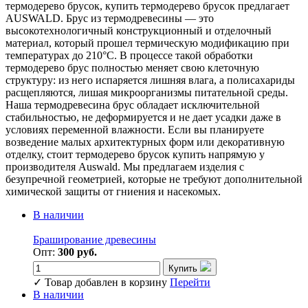
термодерево брусок, купить термодерево брусок предлагает
AUSWALD. Брус из термодревесины — это
высокотехнологичный конструкционный и отделочный
материал, который прошел термическую модификацию при
температурах до 210°C. В процессе такой обработки
термодерево брус полностью меняет свою клеточную
структуру: из него испаряется лишняя влага, а полисахариды
расщепляются, лишая микроорганизмы питательной среды.
Наша термодревесина брус обладает исключительной
стабильностью, не деформируется и не дает усадки даже в
условиях переменной влажности. Если вы планируете
возведение малых архитектурных форм или декоративную
отделку, стоит термодерево брусок купить напрямую у
производителя Auswald. Мы предлагаем изделия с
безупречной геометрией, которые не требуют дополнительной
химической защиты от гниения и насекомых.
В наличии
Браширование древесины
Опт:
300 руб.
Купить
✓
Товар добавлен в корзину
Перейти
В наличии