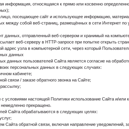
я информация, относящаяся к прямо или косвенно определенн
ных);
 лицо, посещающее сайт и использующее информацию, материа
ых между собой веб-страниц, размещённых в сети Интернет по у
нт данных, отправленный веб-сервером и хранимый на компьюте
сылает веб-серверу в HTTP-запросе при попытке открыть стран
ой адрес узла в компьютерной сети, через который Пользователь
ьных данных
ых данных пользователей Сайта является согласие на обработ
своих персональных данных в следующих случаях:
личном кабинете;
й связи / заказе обратного звонка на Сайте;
 рассылку;
 с условиями настоящей Политики использование Сайта и/или 
 немедленно прекращено.
лей Сайта обрабатываются в следующих целях:
услуг;
м Сайта обратной связи, включая направление уведомлений, за