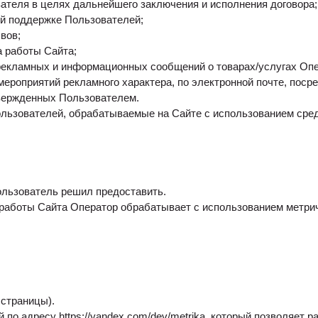
вателя в целях дальнейшего заключения и исполнения договора;
ой поддержке Пользователей;
вов;
а работы Сайта;
екламных и информационных сообщений о товарах/услугах Опер
ероприятий рекламного характера, по электронной почте, поср
твержденных Пользователем.
льзователей, обрабатываемые на Сайте с использованием сред
ользователь решил предоставить.
 работы Сайта Оператор обрабатывает с использованием метри
страницы).
 по адресу https://yandex.com/dev/metrika, который позволяет