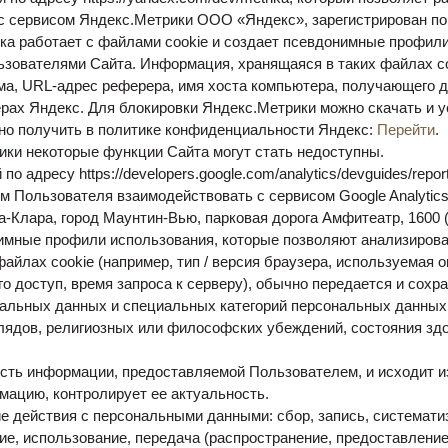
 сервисом Яндекс.Метрики ООО «Яндекс», зарегистрирован по ад
ика работает с файлами cookie и создает псевдонимные профил
зователями Сайта. Информация, хранящаяся в таких файлах cook
а, URL-адрес реферера, имя хоста компьютера, получающего до
ерах Яндекс. Для блокировки Яндекс.Метрики можно скачать и 
о получить в политике конфиденциальности Яндекс:
Перейти
.
ики некоторые функции Сайта могут стать недоступны.
по адресу https://developers.google.com/analytics/devguides/repor
 Пользователя взаимодействовать с сервисом Google Analytics
Клара, город Маунтин-Вью, парковая дорога Амфитеатр, 1600 (да
нимные профили использования, которые позволяют анализиров
айлах cookie (например, тип / версия браузера, используемая 
 доступ, время запроса к серверу), обычно передается и сохра
альных данных и специальных категорий персональных данных
лядов, религиозных или философских убеждений, состояния здо
сть информации, предоставляемой Пользователем, и исходит из
ацию, контролирует ее актуальность.
действия с персональными данными: сбор, запись, систематиз
ие, использование, передача (распространение, предоставление