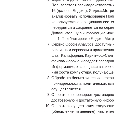
Пользователя взаимодействовать с
16 (далее – Яндекс). Яндекс.Метр
анализировать использование Поль
используемая операционная систем
передается и сохраняется на серв
Дополнительную информацию можн
При блокировке Яндекс.Метр
Сервис Google Analytics, доступный 
различным сервисам и приложениям
штат Калифорния, Каунти-оф-Санта-
файлами cookie и создает псевдо
Информация, хранящаяся в таких ф
имя хоста компьютера, получающего
Обработка биометрических персон
принадлежности, политических взг
осуществляется.
Оператор не проверяет достоверно
достоверную и достаточную информ
Оператор осуществляет следующие 
(обновление, изменение), извлечен