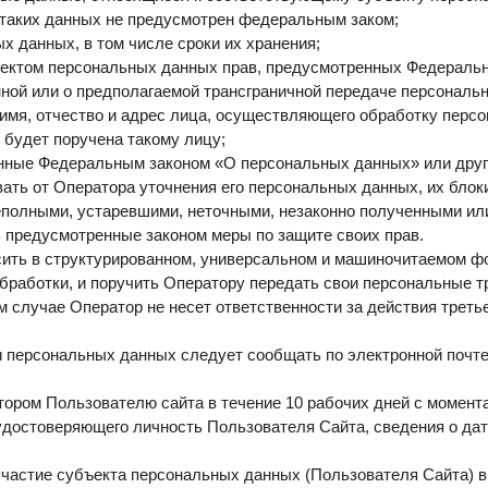
 таких данных не предусмотрен федеральным заком;
х данных, в том числе сроки их хранения;
ектом персональных данных прав, предусмотренных Федераль
ой или о предполагаемой трансграничной передаче персональ
имя, отчество и адрес лица, осуществляющего обработку перс
 будет поручена такому лицу;
нные Федеральным законом «О персональных данных» или дру
ать от Оператора уточнения его персональных данных, их блок
полными, устаревшими, неточными, незаконно полученными ил
ь предусмотренные законом меры по защите своих прав.
сить в структурированном, универсальном и машиночитаемом ф
бработки, и поручить Оператору передать свои персональные т
м случае Оператор не несет ответственности за действия трет
и персональных данных следует сообщать по электронной почт
ором Пользователю сайта в течение 10 рабочих дней с момент
 удостоверяющего личность Пользователя Сайта, сведения о да
частие субъекта персональных данных (Пользователя Сайта) в