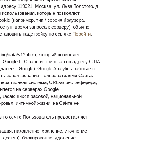
ресу 119021, Москва, ул. Льва Толстого, д.
и использования, которые позволяют
ie (например, тип / версия браузера,
ступ, время запроса к серверу), обычно
установить надстройку по ссылке
Перейти
.
ting/data/v1?hl=ru, который позволяет
, Google LLC зарегистрирован по адресу США
лее – Google). Google Analytics работает с
ать использование Пользователями Сайта.
операционная система, URL-адрес реферера,
няется на серверах Google.
, касающихся расовой, национальной
ровья, интимной жизни, на Сайте не
 того, что Пользователь предоставляет
ация, накопление, хранение, уточнение
, доступ), блокирование, удаление,