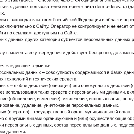
ьных данных пользователей интернет-сайта (termo-derev.ru) (д
ых.
вии с законодательством Российской Федерации в области пер
сключительно к Сайту. Оператор не контролирует и не несет от
ти по ссылкам, доступным на Сайте.
ых данных других категорий субъектов персональных данных 
лу с момента ее утверждения и действует бессрочно, до замены
тся следующие термины:
рсональных данных – совокупность содержащихся в базах дан
 технологий и технических средств.
ных – любое действие (операция) или совокупность действий (
ез использования таких средств с персональными данными, вкл
ение (обновление, изменение), извлечение, использование, пере
кирование, удаление, уничтожение персональных данных.
х (оператор) – государственный орган, муниципальный орган, 
но с другими лицами организующие и (или) осуществляющие об
и персональных данных, состав персональных данных, подлежа
ми данными.