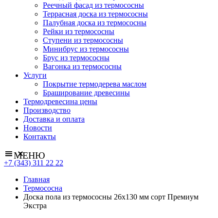
Реечный фасад из термососны
Террасная доска из термососны
Палубная доска из термососны
Рейки из термососны
Ступени из термососны
Минибрус из термососны
Брус из термососны
Вагонка из термососны
Услуги
Покрытие термодерева маслом
Браширование древесины
Термодревесина цены
Производство
Доставка и оплата
Новости
Контакты
МЕНЮ
+7 (343) 311 22 22
Главная
Термососна
Доска пола из термососны 26х130 мм сорт Премиум
Экстра