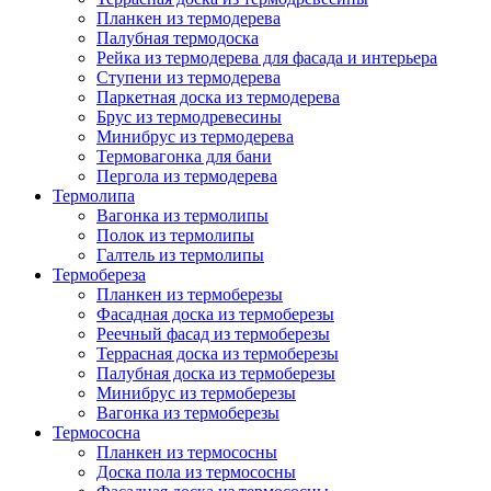
Планкен из термодерева
Палубная термодоска
Рейка из термодерева для фасада и интерьера
Ступени из термодерева
Паркетная доска из термодерева
Брус из термодревесины
Минибрус из термодерева
Термовагонка для бани
Пергола из термодерева
Термолипа
Вагонка из термолипы
Полок из термолипы
Галтель из термолипы
Термобереза
Планкен из термоберезы
Фасадная доска из термоберезы
Реечный фасад из термоберезы
Террасная доска из термоберезы
Палубная доска из термоберезы
Минибрус из термоберезы
Вагонка из термоберезы
Термососна
Планкен из термососны
Доска пола из термососны