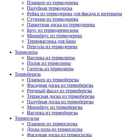
Планкен из термодерева
Палубная термодоска
Рейка из термодерева для фасада и интерьера
Ступени из термодерева
Паркетная доска из термодерева
Брус из термодревесины
Минибрус из термодерева
Термовагонка для бани
Пергола из термодерева
Термолипа
Вагонка из термолипы
Полок из термолипы
Галтель из термолипы
Термобереза
Планкен из термоберезы
Фасадная доска из термоберезы
Реечный фасад из термоберезы
Террасная доска из термоберезы
Палубная доска из термоберезы
Минибрус из термоберезы
Вагонка из термоберезы
Термососна
Планкен из термососны
Доска пола из термососны
Фасадная доска из термососны