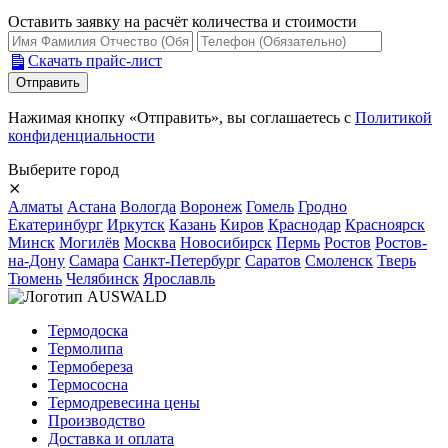
Оставить заявку на расчёт количества и стоимости
Скачать прайс-лист
Нажимая кнопку «Отправить», вы соглашаетесь с
Политикой
конфиденциальности
Выберите город
⨯
Алматы
Астана
Вологда
Воронеж
Гомель
Гродно
Екатеринбург
Иркутск
Казань
Киров
Краснодар
Красноярск
Минск
Могилёв
Москва
Новосибирск
Пермь
Ростов
Ростов-
на-Дону
Самара
Санкт-Петербург
Саратов
Смоленск
Тверь
Тюмень
Челябинск
Ярославль
Термодоска
Термолипа
Термобереза
Термососна
Термодревесина цены
Производство
Доставка и оплата