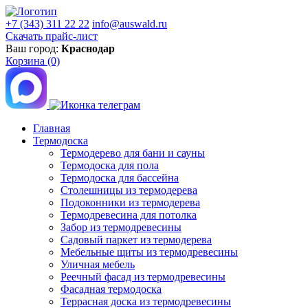
+7 (343) 311 22 22
info@auswald.ru
Скачать прайс-лист
Ваш город:
Краснодар
Корзина
(0)
Главная
Термодоска
Термодерево для бани и сауны
Термодоска для пола
Термодоска для бассейна
Столешницы из термодерева
Подоконники из термодерева
Термодревесина для потолка
Забор из термодревесины
Садовый паркет из термодерева
Мебельные щиты из термодревесины
Уличная мебель
Реечный фасад из термодревесины
Фасадная термодоска
Террасная доска из термодревесины