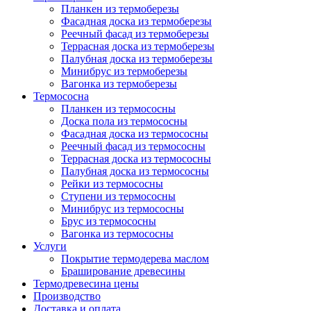
Планкен из термоберезы
Фасадная доска из термоберезы
Реечный фасад из термоберезы
Террасная доска из термоберезы
Палубная доска из термоберезы
Минибрус из термоберезы
Вагонка из термоберезы
Термососна
Планкен из термососны
Доска пола из термососны
Фасадная доска из термососны
Реечный фасад из термососны
Террасная доска из термососны
Палубная доска из термососны
Рейки из термососны
Ступени из термососны
Минибрус из термососны
Брус из термососны
Вагонка из термососны
Услуги
Покрытие термодерева маслом
Браширование древесины
Термодревесина цены
Производство
Доставка и оплата