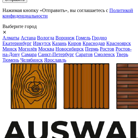
Нажимая кнопку «Отправить», вы соглашаетесь с
Политикой
конфиденциальности
Выберите город
⨯
Алматы
Астана
Вологда
Воронеж
Гомель
Гродно
Екатеринбург
Иркутск
Казань
Киров
Краснодар
Красноярск
Минск
Могилёв
Москва
Новосибирск
Пермь
Ростов
Ростов-
на-Дону
Самара
Санкт-Петербург
Саратов
Смоленск
Тверь
Тюмень
Челябинск
Ярославль