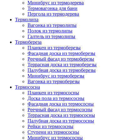
Минибрус из термодерева
Термовагонка для бани
Пергола из термодерева
Термолипа
Вагонка из термолипы
Полок из термолипы
Галтель из термолипы
Термобереза
Планкен из термоберезы
Фасадная доска из термоберезы
Реечный фасад из термоберезы
Террасная доска из термоберезы
Палубная доска из термоберезы
Минибрус из термоберезы
Вагонка из термоберезы
Термососна
Планкен из термососны
Доска пола из термососны
Фасадная доска из термососны
Реечный фасад из термососны
Террасная доска из термососны
Палубная доска из термососны
Рейки из термососны
Ступени из термососны
Минибрус из термососны