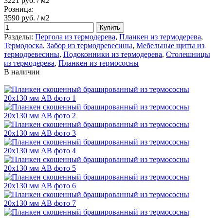
3221 руб.
/ м2
Розница:
3590 руб.
/ м2
Купить
Разделы:
Пергола из термодерева
,
Планкен из термодерева
,
Термодоска
,
Забор из термодревесины
,
Мебельные щиты из
термодревесины
,
Подоконники из термодерева
,
Столешницы
из термодерева
,
Планкен из термососны
В наличии