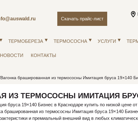
nfo@auswald.ru
Скачать прайс-лист
ТЕРМОБЕРЕЗА
ТЕРМОСОСНА
УСЛУГИ
ТЕР
НОВОСТИ
КОНТАКТЫ
Вагонка брашированная из термососны Имитация бруса 19×140 Б
Я ИЗ ТЕРМОСОСНЫ ИМИТАЦИЯ БРУС
я бруса 19×140 Бизнес в Краснодаре купить по низкой цене от
ка брашированная из термососны Имитация бруса 19×140 Бизнес
рактеристики и премиальный внешний вид в любых климатическ