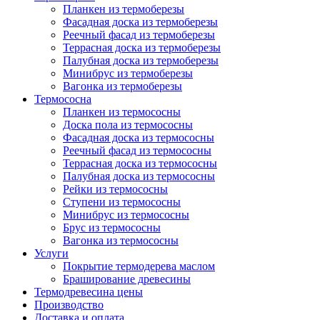
Планкен из термоберезы
Фасадная доска из термоберезы
Реечный фасад из термоберезы
Террасная доска из термоберезы
Палубная доска из термоберезы
Минибрус из термоберезы
Вагонка из термоберезы
Термососна
Планкен из термососны
Доска пола из термососны
Фасадная доска из термососны
Реечный фасад из термососны
Террасная доска из термососны
Палубная доска из термососны
Рейки из термососны
Ступени из термососны
Минибрус из термососны
Брус из термососны
Вагонка из термососны
Услуги
Покрытие термодерева маслом
Браширование древесины
Термодревесина цены
Производство
Доставка и оплата