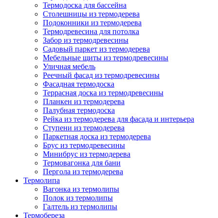
Термодоска для бассейна
Столешницы из термодерева
Подоконники из термодерева
Термодревесина для потолка
Забор из термодревесины
Садовый паркет из термодерева
Мебельные щиты из термодревесины
Уличная мебель
Реечный фасад из термодревесины
Фасадная термодоска
Террасная доска из термодревесины
Планкен из термодерева
Палубная термодоска
Рейка из термодерева для фасада и интерьера
Ступени из термодерева
Паркетная доска из термодерева
Брус из термодревесины
Минибрус из термодерева
Термовагонка для бани
Пергола из термодерева
Термолипа
Вагонка из термолипы
Полок из термолипы
Галтель из термолипы
Термобереза